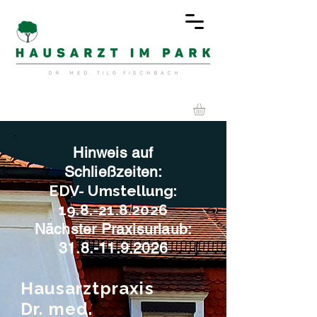
Hinweis auf
Schließzeiten:
EDV- Umstellung:
19.8.-21.8.2026
Nächster Praxisurlaub:
31.8.-11.9.2026
Hausarztpraxis
Dr. med.