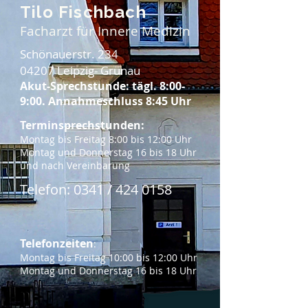
Tilo Fischbach
Facharzt für Innere Medizin
Schönauerstr. 234
04207 Leipzig- Grünau
Ak
ut-
Sprech
stunde: tägl. 8:00-
9:00.
Annahmeschluss 8:45 Uhr
Terminsprechstunden:
Montag bis Freitag 8:00 bis 12:00 Uhr
Montag und Donnerstag 16 bis 18 Uhr
und nach Vereinbarung
Telefon: 0341 /
4
24 0158
Telefonzeiten
:
Montag bis Freitag 10:00 bis 12:00 Uhr
Montag und Donnerstag 16 bis 18 Uhr