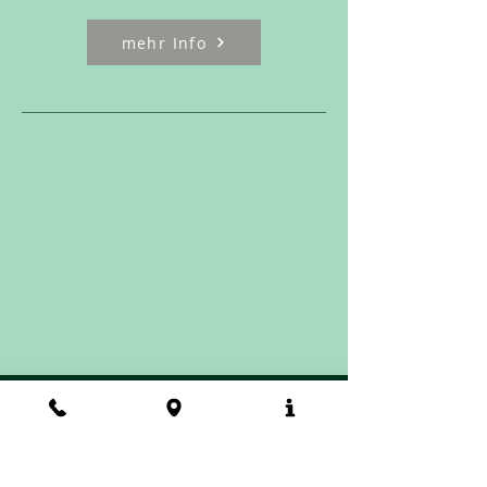
mehr Info
Humanistisches
Menschenbild
"Der Mensch ist eine untrennbare