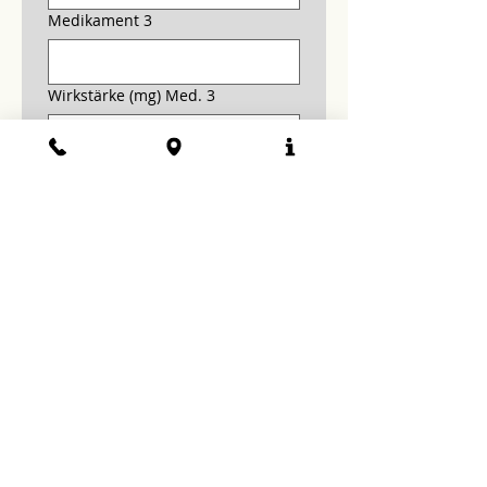
Medikament 3
Wirkstärke (mg) Med. 3
Ich bin mit der 
Datenschutzvereinbarung 
einverstanden und 
akzeptiere die 
Benutzungsbedingungen 
dieses Formulars.
*
Absenden
zurück zur Startseite